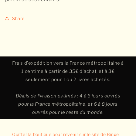
Share
Frais d'expédition vers la France métropolitaine à
1 centime à partir de 35€ d'achat, et à 3€
seulement pour 1 ou 2 livres achetés.
Délais de livraison estimés : 4 à 6 jours ouvrés
pour la France métropolitaine, et 6 à 8 jours
ouvrés pour le reste du monde.
Quitter la boutique pour revenir sur le site de Binge