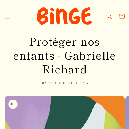
et
passer
au
Panier
contenu
Protéger nos
enfants - Gabrielle
Richard
BINGE AUDIO EDITIONS
Passer aux
informations
produits