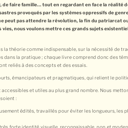
r, de faire famille… tout en regardant en face la réalité 
sastres provoqués par les systèmes oppressifs de genre
e peut pas attendre la révolution, la fin du patriarcat o
 vies, nous voulons mettre ces grands sujets existentiel
s la théorie comme indispensable, sur la nécessité de tra
es dans la pratique ; chaque livre comprend donc des té
sont reliés à des concepts et des essais.
urts, émancipateurs et pragmatiques, qui relient le politi
t accessibles et utiles au plus grand nombre. Nous metto
 soient :
sement édités, travaillés pour éviter les longueurs, les 
très forte identité visuelle, reconnaissable, pop et mode