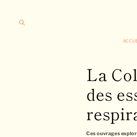
et
passer
au
contenu
ACCUE
La Col
des es
respir
Ces ouvrages explor