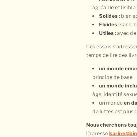
agréable et lisible
Solides :
bien s
Fluides
: sans b
Utiles :
avec de 
Ces essais s’adresse
temps de lire des liv
un monde éman
principe de base
un monde inclu
âge, identité sexu
un monde
en d
de luttes est plus
Nous cherchons touj
l’adresse
karine@bin