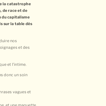
de la catastrophe
, de race et de
u du capitalisme
s sur la table dès
duire nos
moignages et des
que et l’intime.
ns donc un soin
phrases vagues et
rne, et une maquette