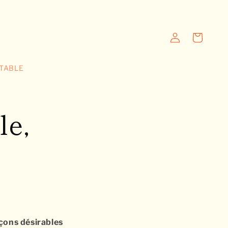
Connexion
Panier
 TABLE
le,
çons désirables