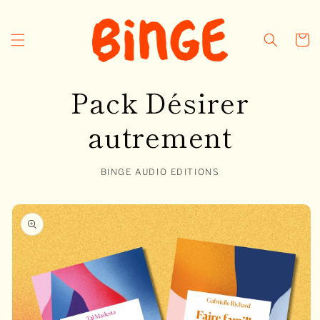
et
passer
au
Panier
contenu
Pack Désirer
autrement
BINGE AUDIO EDITIONS
Passer aux
informations
produits